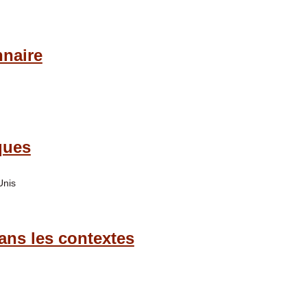
naire
ques
Unis
ns les contextes