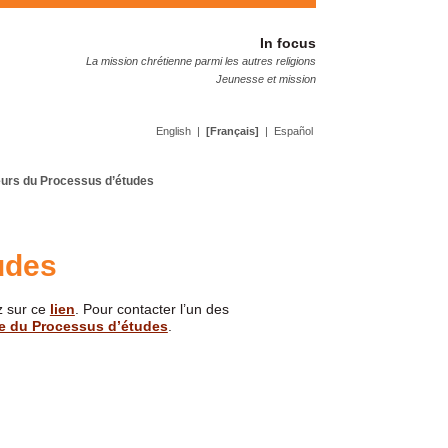
In focus
La mission chrétienne parmi les autres religions
Jeunesse et mission
English
|
[
Français
]
|
Español
urs du Processus d’études
udes
z sur ce
lien
. Pour contacter l’un des
ce du Processus d’études
.