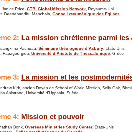
 Janice Price,
CTBI Global Mission Network
, Royaume-Uni
Dr. Deenabandhu Manchala,
Conseil œcuménique des Eglises
ème 2:
La mission chrétienne parmi les 
alsangkima Pachuau,
Séminaire théologique d’Asbury
, Etats-Unis
ki Papageorgiou,
Université d’Aristote de Thessalonique
, Grèce
ème 3:
La mission et les postmodernité
Andrew Kirk, ancien Doyen de School of World Mission, Selly Oak, Bi
jsa Ahlstrand, Université d’Uppsala, Suède
ème 4:
Mission et pouvoir
onathan Bonk,
Overseas Ministries Study Center
, Etats-Unis