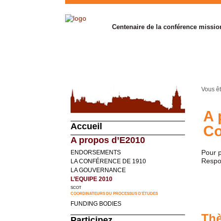
Centenaire de la conférence missio
Vous êt
A 
Accueil
Co
A propos d’E2010
Pour p
ENDORSEMENTS
Respon
LA CONFÉRENCE DE 1910
LA GOUVERNANCE
L’EQUIPE 2010
SCOT
COORDINATEURS DU PROCESSUS D’ÉTUDES
FUNDING BODIES
Th
Participez