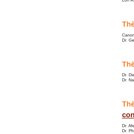
Lori 
Th
Canon
Dr. G
Th
Dr. Di
Dr. N
Th
con
Dr. A
Dr. P