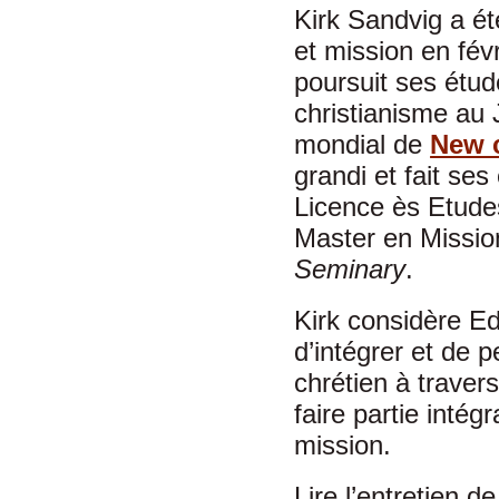
Kirk Sandvig a é
et mission en févr
poursuit ses étud
christianisme au
mondial de
New c
grandi et fait ses
Licence ès Etude
Master en Missio
Seminary
.
Kirk considère 
d’intégrer et de 
chrétien à traver
faire partie inté
mission.
Lire l’entretien d