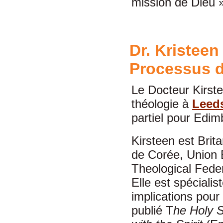
mission de Dieu 
Dr. Kristeen
Processus d
Le Docteur Kirst
théologie à
Leeds
partiel pour Edi
Kirsteen est Brita
de Corée, Union 
Theological Fede
Elle est spéciali
implications pour 
publié T
he Holy S