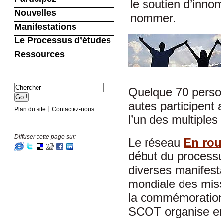
le soutien d’inn
Nouvelles
nommer.
Manifestations
Le Processus d’études
Ressources
Quelque 70 person
autes participent
|
Plan du site
Contactez-nous
l’un des multiple
Diffuser cette page sur:
Le réseau
En rou
début du processus
diverses manifest
mondiale des mis
la commémoration 
SCOT organise ent